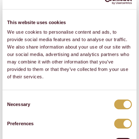
Nettoumsatz
Nettoumsatz
648.3
930.1
Veränderung 
Veränderung 
gegenüber Vorjahr
gegenüber Vorjahr
–30.3%
–8.4%
This website uses cookies
Veränderung 
Veränderung 
We use cookies to personalise content and ads, to
gegenüber Vorjahr 
gegenüber Vorjahr 
zu konstanten 
zu konstanten 
provide social media features and to analyse our traffic.
Wechselkursen
Wechselkursen
–28.1%
–2.3%
We also share information about your use of our site with
EBITDA
EBITDA
–58.2
75.4
our social media, advertising and analytics partners who
in % Nettoumsatz
in % Nettoumsatz
–9.0%
8.1%
may combine it with other information that you’ve
provided to them or that they’ve collected from your use
Betriebsergebnis (EBIT) 
Betriebsergebnis (EBIT) 
1
1
bereinigt
bereinigt
–47.4
of their services.
in % Nettoumsatz
in % Nettoumsatz
–7.3%
Betriebsergebnis (EBIT)
Betriebsergebnis (EBIT)
–84.0
54.4
Consent
in % Nettoumsatz
in % Nettoumsatz
–13.0%
5.8%
Necessary
Selection
Jahresergebnis
Jahresergebnis
–67.6
41.9
in % Nettoumsatz
in % Nettoumsatz
–10.4%
4.5%
Preferences
Betrieblicher Free 
Betrieblicher Free 
Cashflow
Cashflow
1.2
34.0