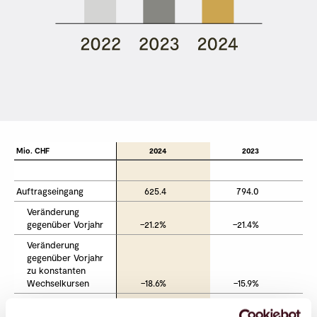
Mio. CHF
Mio. CHF
2024
2023
Auftragseingang
Auftragseingang
625.4
794.0
Veränderung 
Veränderung 
gegenüber Vorjahr
gegenüber Vorjahr
–21.2%
–21.4%
Veränderung 
Veränderung 
gegenüber Vorjahr 
gegenüber Vorjahr 
zu konstanten 
zu konstanten 
Wechselkursen
Wechselkursen
–18.6%
–15.9%
Auftragsbestand
Auftragsbestand
239.2
252.9