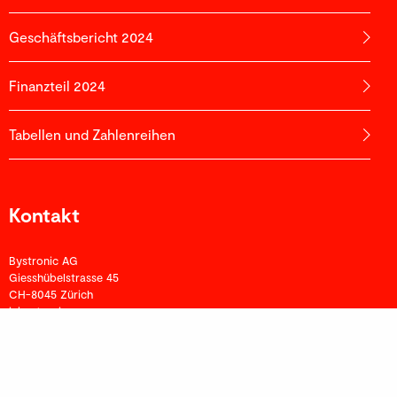
Geschäftsbericht 2024
Finanzteil 2024
Tabellen und Zahlenreihen
Kontakt
Bystronic AG
Giesshübelstrasse 45
CH-8045 Zürich
ir.bystronic.com
investor(at)bystronic.com
Telefon +41 62 956 40 79