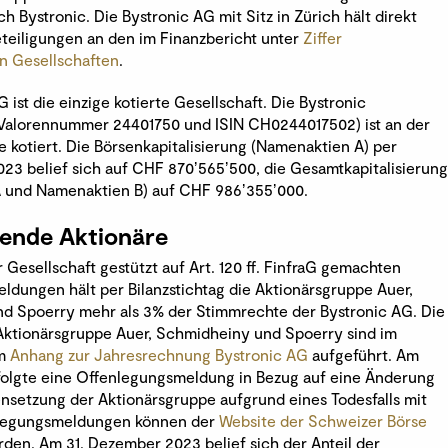
h Bystronic. Die Bystronic AG mit Sitz in Zürich hält direkt
eteiligungen an den im Finanzbericht unter
Ziffer
n Gesellschaften
.
 ist die einzige kotierte Gesellschaft. Die Bystronic
Valorennummer 24401750 und ISIN CH0244017502) ist an der
 kotiert. Die Börsenkapitalisierung (Namenaktien A) per
23 belief sich auf CHF 870ʼ565ʼ500, die Gesamtkapitalisierung
 und Namenaktien B) auf CHF 986ʼ355ʼ000.
tende Aktionäre
Gesellschaft gestützt auf Art. 120 ff. FinfraG gemachten
dungen hält per Bilanzstichtag die Aktionärsgruppe Auer,
d Spoerry mehr als 3% der Stimmrechte der Bystronic AG. Die
 Aktionärsgruppe Auer, Schmidheiny und Spoerry sind im
im
Anhang zur Jahresrechnung Bystronic AG
aufgeführt. Am
rfolgte eine Offenlegungsmeldung in Bezug auf eine Änderung
nsetzung der Aktionärsgruppe aufgrund eines Todesfalls mit
nlegungsmeldungen können der
Website der Schweizer Börse
en. Am 31. Dezember 2023 belief sich der Anteil der