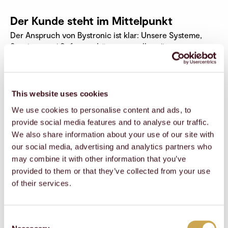
Der Kunde steht im Mittelpunkt
Der Anspruch von Bystronic ist klar: Unsere Systeme,
Services und Software-Lösungen sollen die
Produktivität, Effizienz und Nachhaltigkeit in der
Blechindustrie steigern. Dabei ist die Gestaltung der
Kundeninteraktion zentral. Unsere Spezialisten – ob
Vertriebsexperte, Servicetechniker oder Servicehotliner
This website uses cookies
– müssen bei jedem Kundenkontakt über die aktuelle
We use cookies to personalise content and ads, to
Situation vor Ort Bescheid wissen: Welche Maschinen
provide social media features and to analyse our traffic.
betreibt das Unternehmen? Wann fand letztmals ein
We also share information about your use of our site with
Kundendialog statt? Welche Wartungen sind in nächster
our social media, advertising and analytics partners who
Zeit relevant? Solche Informationen müssen in der
Kommunikation mit Kunden jederzeit vollständig
may combine it with other information that you’ve
verfügbar sein. Nur so kann jede Folgekommunikation
provided to them or that they’ve collected from your use
nahtlos an den vorangehenden Kontakt anknüpfen.
of their services.
Die Grundlage einer solchen nahtlosen Kommunikation
ist ein funktionierendes Customer Relationship
Consent
Management (CRM). Deshalb haben wir Ende 2021