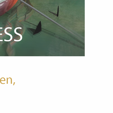
ESS
en,