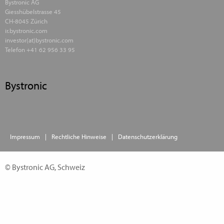
Bystronic AG
Giesshübelstrasse 45
CH-8045 Zürich
ir.bystronic.com
investor(at)bystronic.com
Telefon +41 62 956 33 95
Bystronic
Impressum
Rechtliche Hinweise
Datenschutzerklärung
© Bystronic AG, Schweiz