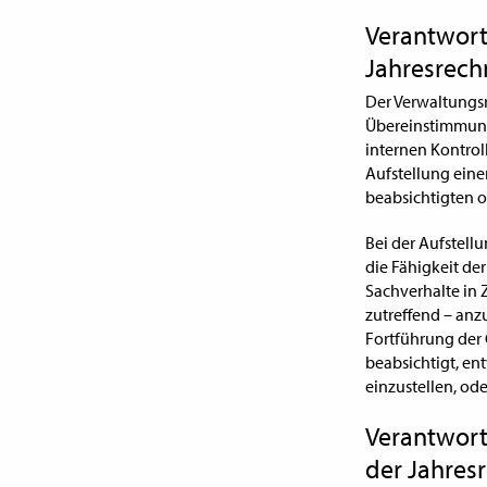
Verantwort
Jahresrec
Der Verwaltungsr
Übereinstimmung 
internen Kontroll
Aufstellung eine
beabsichtigten o
Bei der Aufstell
die Fähigkeit der
Sachverhalte in 
zutreffend – an
Fortführung der 
beabsichtigt, en
einzustellen, ode
Verantwortl
der Jahres