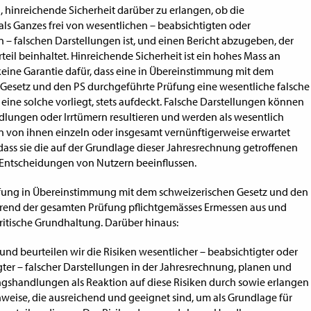
d, hinreichende Sicherheit darüber zu erlangen, ob die
ls Ganzes frei von wesentlichen – beabsichtigten oder
 – falschen Darstellungen ist, und einen Bericht abzugeben, der
teil beinhaltet. Hinreichende Sicherheit ist ein hohes Mass an
 keine Garantie dafür, dass eine in Übereinstimmung mit dem
Gesetz und den PS durchgeführte Prüfung eine wesentliche falsche
s eine solche vorliegt, stets aufdeckt. Falsche Darstellungen können
lungen oder Irrtümern resultieren und werden als wesentlich
 von ihnen einzeln oder insgesamt vernünftigerweise erwartet
ass sie die auf der Grundlage dieser Jahresrechnung getroffenen
 Entscheidungen von Nutzern beeinflussen.
rüfung in Übereinstimmung mit dem schweizerischen Gesetz und den
rend der gesamten Prüfung pflichtgemässes Ermessen aus und
itische Grundhaltung. Darüber hinaus:
 und beurteilen wir die Risiken wesentlicher – beabsichtigter oder
ter – falscher Darstellungen in der Jahresrechnung, planen und
gshandlungen als Reaktion auf diese Risiken durch sowie erlangen
eise, die ausreichend und geeignet sind, um als Grundlage für