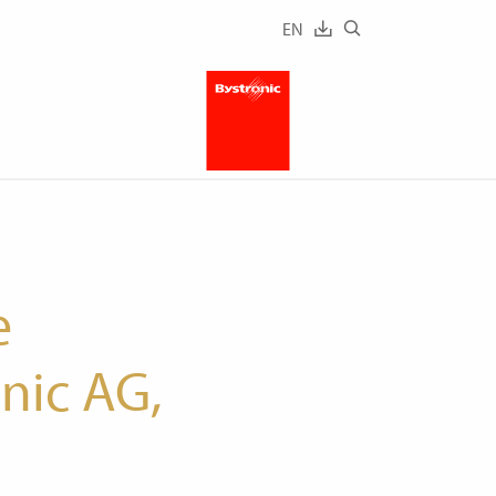
EN
e
nic AG,