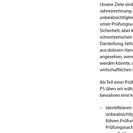
Unsere Ziele sin
Jahresrechnung a
unbeabsichtigten
unser Prüfungsur
Sicherheit, aber
schweizerischen 
Darstellung, fall
aus dolosen Hand
angesehen, wenn
werden könnte, d
wirtschaftlichen
Als Teil einer P
PS üben wir wäh
bewahren eine kr
identifizieren
unbeabsichtig
führen Prüfun
Prüfungsnachw