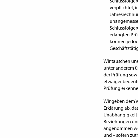
Schlussfolgeru
verpflichtet,
Jahresrechnu
unangemessen 
Schlussfolger
erlangten Pr
können jedoch
Geschäftstäti
Wir tauschen un
unter anderem üb
der Prüfung sowi
etwaiger bedeut
Prüfung erkenne
Wir geben dem V
Erklärung ab, da
Unabhängigkeit 
Beziehungen und
angenommen werd
und – sofern zu