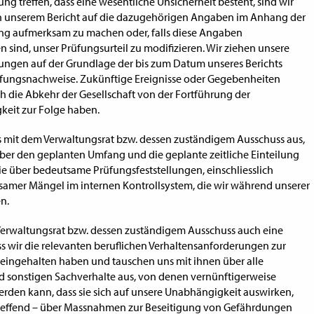
ng treffen, dass eine wesentliche Unsicherheit besteht, sind wir
 in unserem Bericht auf die dazugehörigen Angaben im Anhang der
ng aufmerksam zu machen oder, falls diese Angaben
sind, unser Prüfungsurteil zu modifizieren. Wir ziehen unsere
ungen auf der Grundlage der bis zum Datum unseres Berichts
üfungsnachweise. Zukünftige Ereignisse oder Gegebenheiten
 die Abkehr der Gesellschaft von der Fortführung der
gkeit zur Folge haben.
s mit dem Verwaltungsrat bzw. dessen zuständigem Ausschuss aus,
er den geplanten Umfang und die geplante zeitliche Einteilung
e über bedeutsame Prüfungsfeststellungen, einschliesslich
samer Mängel im internen Kontrollsystem, die wir während unserer
n.
erwaltungsrat bzw. dessen zuständigem Ausschuss auch eine
ss wir die relevanten beruflichen Verhaltensanforderungen zur
eingehalten haben und tauschen uns mit ihnen über alle
 sonstigen Sachverhalte aus, von denen vernünftigerweise
en kann, dass sie sich auf unsere Unabhängigkeit auswirken,
treffend – über Massnahmen zur Beseitigung von Gefährdungen