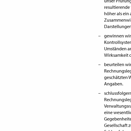
unser Prüfung
resultierende
höher als ein
Zusammenwirk
Darstellungen
gewinnen wir 
Kontrollsyst
Umständen ang
Wirksamkeit d
beurteilen w
Rechnungslegu
geschätzten 
Angaben.
schlussfolge
Rechnungsleg
Verwaltungsra
eine wesentl
Gegebenheiten
Gesellschaft z