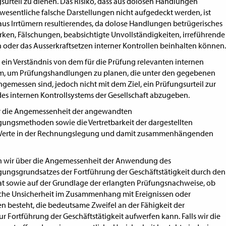
surteil zu dienen. Das Risiko, dass aus dolosen Handlungen
 wesentliche falsche Darstellungen nicht aufgedeckt werden, ist
 aus Irrtümern resultierendes, da dolose Handlungen betrügerisches
en, Fälschungen, beabsichtigte Unvollständigkeiten, irreführende
 oder das Ausserkraftsetzen interner Kontrollen beinhalten können.
ein Verständnis von dem für die Prüfung relevanten internen
em, um Prüfungshandlungen zu planen, die unter den gegebenen
emessen sind, jedoch nicht mit dem Ziel, ein Prüfungsurteil zur
es internen Kontrollsystems der Gesellschaft abzugeben.
ir die Angemessenheit der angewandten
ngsmethoden sowie die Vertretbarkeit der dargestellten
Werte in der Rechnungslegung und damit zusammenhängenden
rn wir über die Angemessenheit der Anwendung des
ungsgrundsatzes der Fortführung der Geschäftstätigkeit durch den
t sowie auf der Grundlage der erlangten Prüfungsnachweise, ob
iche Unsicherheit im Zusammenhang mit Ereignissen oder
 besteht, die bedeutsame Zweifel an der Fähigkeit der
ur Fortführung der Geschäftstätigkeit aufwerfen kann. Falls wir die