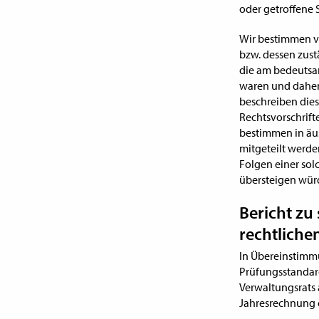
oder getroffene
Wir bestimmen vo
bzw. dessen zus
die am bedeutsam
waren und daher 
beschreiben dies
Rechtsvorschrift
bestimmen in äus
mitgeteilt werden
Folgen einer solc
übersteigen wür
Bericht zu
rechtlich
In Übereinstimmu
Prüfungsstandard
Verwaltungsrats 
Jahresrechnung e