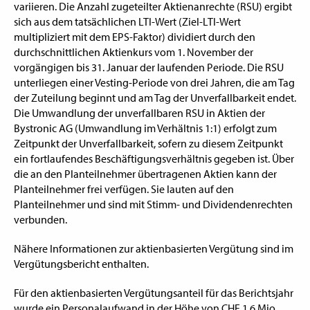
variieren. Die Anzahl zugeteilter Aktienanrechte (RSU) ergibt
sich aus dem tatsächlichen LTI-Wert (Ziel-LTI-Wert
multipliziert mit dem EPS-Faktor) dividiert durch den
durchschnittlichen Aktienkurs vom 1. November der
vorgängigen bis 31. Januar der laufenden Periode. Die RSU
unterliegen einer Vesting-Periode von drei Jahren, die am Tag
der Zuteilung beginnt und am Tag der Unverfallbarkeit endet.
Die Umwandlung der unverfallbaren RSU in Aktien der
Bystronic AG (Umwandlung im Verhältnis 1:1) erfolgt zum
Zeitpunkt der Unverfallbarkeit, sofern zu diesem Zeitpunkt
ein fortlaufendes Beschäftigungsverhältnis gegeben ist. Über
die an den Planteilnehmer übertragenen Aktien kann der
Planteilnehmer frei verfügen. Sie lauten auf den
Planteilnehmer und sind mit Stimm- und Dividendenrechten
verbunden.
Nähere Informationen zur aktienbasierten Vergütung sind im
Vergütungsbericht enthalten.
Für den aktienbasierten Vergütungsanteil für das Berichtsjahr
wurde ein Personalaufwand in der Höhe von CHF 1.6 Mio.