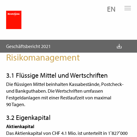
EN
Konzernrechnung
3. Finanzierung und Risikomanagement
3. Finanzierung und
Geschäftsbericht 2021
Risikomanagement
3.1 Flüssige Mittel und Wertschriften
Die flüssigen Mittel beinhalten Kassabestände, Postcheck-
und Bankguthaben. Die Wertschriften umfassen
Festgeldanlagen mit einer Restlaufzeit von maximal
90 Tagen.
3.2 Eigenkapital
Aktienkapital
Das Aktienkapital von CHF 4.1 Mio. ist unterteilt in 1ʼ827ʼ000