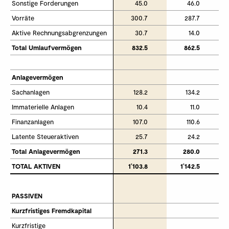
Sonstige Forderungen
Sonstige Forderungen
45.0
46.0
Vorräte
Vorräte
300.7
287.7
Aktive Rechnungsabgrenzungen
Aktive Rechnungsabgrenzungen
30.7
14.0
Total Umlaufvermögen
Total Umlaufvermögen
832.5
862.5
Anlagevermögen
Anlagevermögen
Sachanlagen
Sachanlagen
128.2
134.2
Immaterielle Anlagen
Immaterielle Anlagen
10.4
11.0
Finanzanlagen
Finanzanlagen
107.0
110.6
Latente Steueraktiven
Latente Steueraktiven
25.7
24.2
Total Anlagevermögen
Total Anlagevermögen
271.3
280.0
TOTAL AKTIVEN
TOTAL AKTIVEN
1’103.8
1’142.5
PASSIVEN
PASSIVEN
Kurzfristiges Fremdkapital
Kurzfristiges Fremdkapital
Kurzfristige 
Kurzfristige 