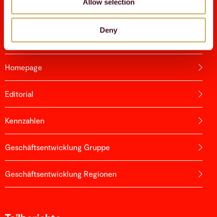
Allow selection
Deny
Halbjahresbericht 2023
Homepage
Editorial
Kennzahlen
Geschäftsentwicklung Gruppe
Geschäftsentwicklung Regionen