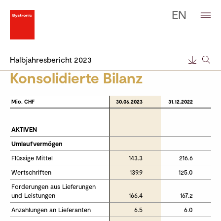
EN
Halbjahresbericht 2023
Konsolidierte Bilanz
Mio. CHF
Mio. CHF
30.06.2023
31.12.2022
AKTIVEN
AKTIVEN
Umlaufvermögen
Umlaufvermögen
Flüssige Mittel 
Flüssige Mittel 
143.3
216.6
Wertschriften
Wertschriften
139.9
125.0
Forderungen aus Lieferungen 
Forderungen aus Lieferungen 
und Leistungen
und Leistungen
166.4
167.2
Anzahlungen an Lieferanten
Anzahlungen an Lieferanten
6.5
6.0