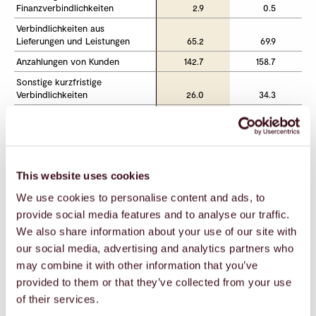
Finanzverbindlichkeiten
Finanzverbindlichkeiten
2.9
0.5
Verbindlichkeiten aus 
Verbindlichkeiten aus 
Lieferungen und Leistungen
Lieferungen und Leistungen
65.2
69.9
Anzahlungen von Kunden
Anzahlungen von Kunden
142.7
158.7
Sonstige kurzfristige 
Sonstige kurzfristige 
Verbindlichkeiten
Verbindlichkeiten
26.0
34.3
Kurzfristige Rückstellungen
Kurzfristige Rückstellungen
24.7
28.3
Passive Rechnungsabgrenzungen
Passive Rechnungsabgrenzungen
89.7
83.7
Total kurzfristiges Fremdkapital
Total kurzfristiges Fremdkapital
351.3
375.4
This website uses cookies
Langfristiges Fremdkapital
Langfristiges Fremdkapital
We use cookies to personalise content and ads, to
provide social media features and to analyse our traffic.
Personalvorsorgeverpflichtungen
Personalvorsorgeverpflichtungen
0.6
0.6
We also share information about your use of our site with
Langfristige Rückstellungen
Langfristige Rückstellungen
21.1
22.1
our social media, advertising and analytics partners who
Latente Steuerverpflichtungen
Latente Steuerverpflichtungen
18.6
20.3
may combine it with other information that you’ve
Total langfristiges Fremdkapital
Total langfristiges Fremdkapital
40.2
42.9
provided to them or that they’ve collected from your use
of their services.
Total Fremdkapital
Total Fremdkapital
391.5
418.3